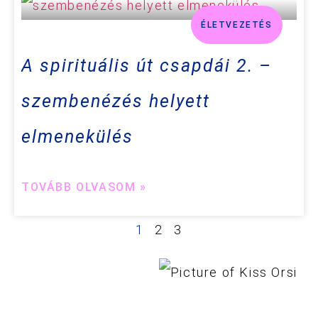
ÉLETVEZETÉS
A spirituális út csapdái 2. –
szembenézés helyett
elmenekülés
TOVÁBB OLVASOM »
1
2
3