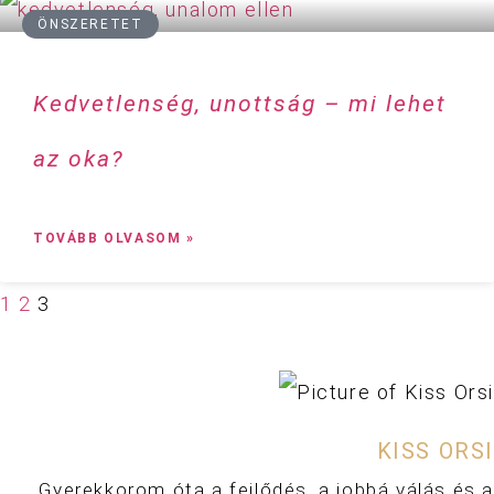
ÖNSZERETET
Kedvetlenség, unottság – mi lehet
az oka?
TOVÁBB OLVASOM »
1
2
3
KISS ORSI
Gyerekkorom óta a fejlődés, a jobbá válás és a