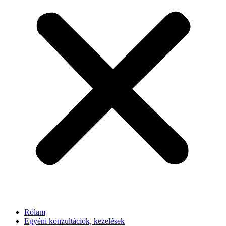
Rólam
Egyéni konzultációk, kezelések