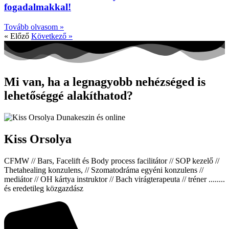
fogadalmakkal!
Tovább olvasom »
« Előző
Következő »
Mi van, ha a legnagyobb nehézséged is
lehetőséggé alakíthatod?
Kiss Orsolya
CFMW // Bars, Facelift és Body process facilitátor // SOP kezelő //
Thetahealing konzulens, // Szomatodráma egyéni konzulens //
mediátor // OH kártya instruktor // Bach virágterapeuta // tréner ........
és eredetileg közgazdász