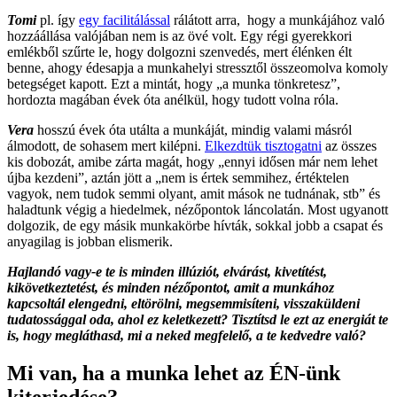
Tomi
pl. így
egy facilitálással
rálátott arra,
hogy a munkájához való
hozzáállása valójában nem is az övé volt. Egy régi gyerekkori
emlékből szűrte le, hogy dolgozni szenvedés, mert élénken élt
benne, ahogy édesapja a munkahelyi stressztől összeomolva komoly
betegséget kapott. Ezt a mintát, hogy „a munka tönkretesz”,
hordozta magában évek óta anélkül, hogy tudott volna róla.
Vera
hosszú évek óta utálta a munkáját, mindig valami másról
álmodott, de sohasem mert kilépni.
Elkezdtük tisztogatni
az összes
kis dobozát, amibe zárta magát, hogy „ennyi idősen már nem lehet
újba kezdeni”, aztán jött a „nem is értek semmihez, értéktelen
vagyok, nem tudok semmi olyant, amit mások ne tudnának, stb” és
haladtunk végig a hiedelmek, nézőpontok láncolatán. Most ugyanott
dolgozik, de egy másik munkakörbe hívták, sokkal jobb a csapat és
anyagilag is jobban elismerik.
Hajlandó vagy-e te is minden illúziót, elvárást, kivetítést,
kikövetkeztetést, és minden nézőpontot, amit a munkához
kapcsoltál elengedni, eltörölni, megsemmisíteni, visszaküldeni
tudatossággal oda, ahol ez keletkezett? Tisztítsd le ezt az energiát te
is, hogy megláthasd, mi a neked megfelelő, a te kedvedre való?
Mi van, ha a munka lehet az ÉN-ünk
kiterjedése?