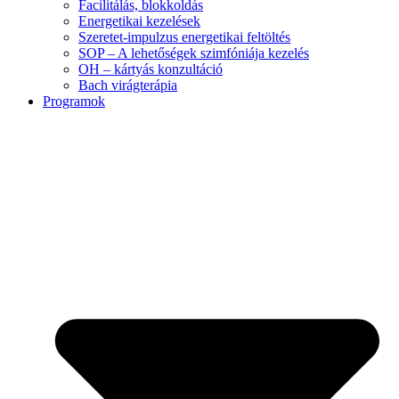
Facilitálás, blokkoldás
Energetikai kezelések
Szeretet-impulzus energetikai feltöltés
SOP – A lehetőségek szimfóniája kezelés
OH – kártyás konzultáció
Bach virágterápia
Programok