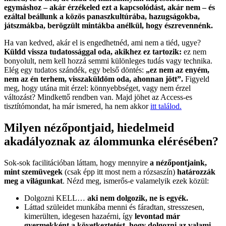
egymáshoz – akár érzékeled ezt a kapcsolódást, akár nem – és
ezáltal beállunk a közös panaszkultúrába, hazugságokba,
játszmákba, berögzült mintákba anélkül, hogy észrevennénk.
Ha van kedved, akár el is engedhetnéd, ami nem a tiéd, ugye?
Küldd vissza tudatossággal oda, akikhez ez tartozik:
ez nem
bonyolult, nem kell hozzá semmi különleges tudás vagy technika.
Elég egy tudatos szándék, egy belső döntés:
„
ez nem az enyém,
nem az én terhem, visszaküldöm oda, ahonnan jött”.
Figyeld
meg, hogy utána mit érzel: könnyebbséget, vagy nem érzel
változást? Mindkettő rendben van. Majd jöhet az Access-es
tisztítómondat, ha már ismered, ha nem akkor
itt találod.
Milyen nézőpontjaid, hiedelmeid
akadályoznak az álommunka elérésében?
Sok-sok facilitációban láttam, hogy mennyire
a nézőpontjaink,
mint szemüvegek
(csak épp itt most nem a rózsaszín)
határozzák
meg a világunkat
.
Nézd meg, ismerős-e valamelyik ezek közül:
Dolgozni KELL…
aki nem dolgozik, ne is egyék.
Láttad szüleidet munkába menni és fáradtan, stresszesen,
kimerülten, idegesen hazaérni, így
levontad már
gyermekként a következtetést, hogy dolgozni az valami