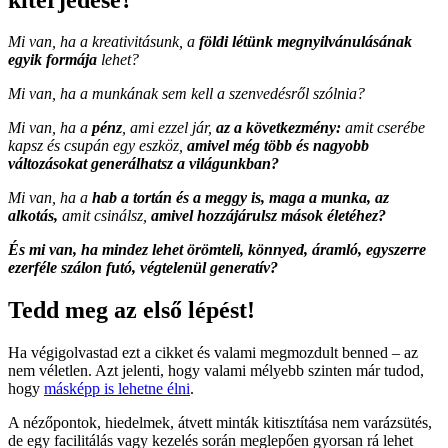
Mi van, ha a kreativitásunk, a
földi létünk megnyilvánulásának
egyik formája
lehet?
Mi van, ha a munkának sem kell a szenvedésről szólnia?
Mi van, ha a
pénz
, ami ezzel jár,
az a következmény:
amit cserébe
kapsz és csupán egy eszköz,
amivel még több és nagyobb
változásokat generálhatsz a világunkban?
Mi van, ha a
hab a tortán és a meggy is, maga a munka, az
alkotás,
amit csinálsz,
amivel hozzájárulsz mások életéhez?
És mi van, ha mindez lehet örömteli, könnyed, áramló, egyszerre
ezerféle szálon futó, végtelenül generatív?
Tedd meg az első lépést!
Ha végigolvastad ezt a cikket és valami megmozdult benned – az
nem véletlen. Azt jelenti, hogy valami mélyebb szinten már tudod,
hogy
másképp is lehetne élni
.
A nézőpontok, hiedelmek, átvett minták kitisztítása nem varázsütés,
de egy facilitálás vagy kezelés során meglepően gyorsan rá lehet