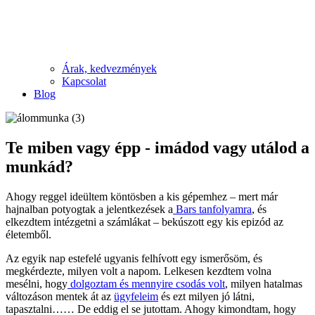
Árak, kedvezmények
Kapcsolat
Blog
Te miben vagy épp - imádod vagy utálod a
munkád?
Ahogy reggel ideültem köntösben a kis gépemhez – mert már
hajnalban potyogtak a jelentkezések a
Bars tanfolyamra
, és
elkezdtem intézgetni a számlákat – bekúszott egy kis epizód az
életemből.
Az egyik nap estefelé ugyanis felhívott egy ismerősöm, és
megkérdezte, milyen volt a napom. Lelkesen kezdtem volna
mesélni, hogy
dolgoztam és mennyire csodás volt
, milyen hatalmas
változáson mentek át az
ügyfeleim
és ezt milyen jó látni,
tapasztalni…… De eddig el se jutottam. Ahogy kimondtam, hogy