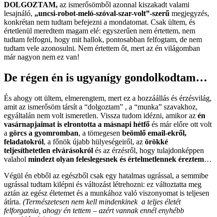
DOLGOZTAM,
az ismerősömből azonnal kiszakadt valami
lesajnáló,
„uncsi-robot-meló-szóval-szar-volt”-szerű
megjegyzés,
konkrétan nem tudtam befejezni a mondatomat. Csak ültem, és
értetlenül meredtem magam elé: egyszerűen nem értettem, nem
tudtam felfogni, hogy mit hallok, pontosabban felfogtam, de nem
tudtam vele azonosulni. Nem értettem őt, mert az én világomban
már nagyon nem ez van!
De régen én is ugyanígy gondolkodtam…
És ahogy ott ültem, elmerengtem, mert ez a hozzáállás és érzésvilág,
amit az ismerősöm társít a “dolgoztam” , a “munka” szavakhoz,
egyáltalán nem volt ismeretlen. V
issza tudom idézni, amikor az
én
vasárnapjaimat is elrontotta a másnapi hétfő
és már előre ott volt
a
görcs a gyomromban
, a tömegesen
beömlő email-ekről,
feladatokról
, a főnök újabb hülyeségeiről, az
örökké
teljesíthetetlen elvárásokról
és az érzésről, hogy tulajdonképpen
valahol
mindezt olyan feleslegesnek és értelmetlennek éreztem
…
Végül én ebből az egészből csak egy hatalmas ugrással, a semmibe
ugrással tudtam kilépni és változást létrehozni: ez változtatta meg
aztán az egész életemet és a munkához való viszonyomat is teljesen
átírta.
(Természetesen nem kell mindenkinek a teljes életét
felforgatnia, ahogy én tettem – azért vannak ennél enyhébb