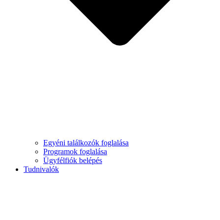
Egyéni találkozók foglalása
Programok foglalása
Ügyfélfiók belépés
Tudnivalók