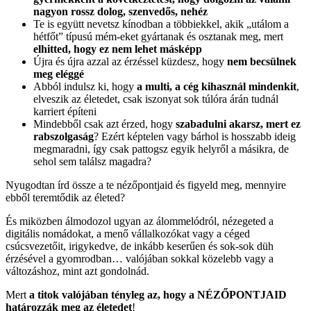
nagyon rossz dolog, szenvedős, nehéz
Te is együtt nevetsz kínodban a többiekkel, akik „utálom a
hétfőt” típusú mém-eket gyártanak és osztanak meg, mert
elhitted, hogy ez nem lehet másképp
Újra és újra azzal az érzéssel küzdesz, hogy
nem becsülnek
meg eléggé
Abból indulsz ki, hogy
a multi, a cég kihasznál mindenkit
,
elveszik az életedet, csak iszonyat sok túlóra árán tudnál
karriert építeni
Mindebből csak azt érzed, hogy
szabadulni akarsz, mert ez
rabszolgaság
? Ezért képtelen vagy bárhol is hosszabb ideig
megmaradni, így csak pattogsz egyik helyről a másikra, de
sehol sem találsz magadra?
Nyugodtan írd össze a te nézőpontjaid és figyeld meg, mennyire
ebből teremtődik az életed?
És miközben álmodozol ugyan az álommelódról, nézegeted a
digitális nomádokat, a menő vállalkozókat vagy a céged
csúcsvezetőit, irigykedve, de inkább keserűen és sok-sok düh
érzésével a gyomrodban… valójában sokkal közelebb vagy a
változáshoz, mint azt gondolnád.
Mert
a titok valójában tényleg az, hogy a NÉZŐPONTJAID
határozzák meg az életedet
!