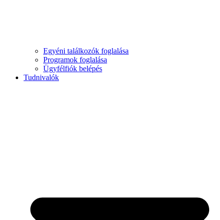
Egyéni találkozók foglalása
Programok foglalása
Ügyfélfiók belépés
Tudnivalók