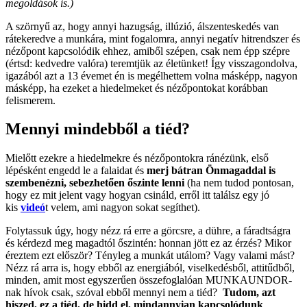
megoldások is.)
A szörnyű az, hogy annyi hazugság, illúzió, álszenteskedés van
rátekeredve a munkára, mint fogalomra, annyi negatív hitrendszer és
nézőpont kapcsolódik ehhez, amiből szépen, csak nem épp szépre
(értsd: kedvedre valóra) teremtjük az életünket!
Így visszagondolva,
igazából azt a 13 évemet én is megélhettem volna másképp, nagyon
másképp, ha ezeket a hiedelmeket és nézőpontokat korábban
felismerem.
Mennyi mindebből a tiéd?
Mielőtt ezekre a hiedelmekre és nézőpontokra ránézünk, első
lépésként engedd le a falaidat és
merj bátran Önmagaddal is
szembenézni, sebezhetően őszinte lenni
(
h
a nem tudod pontosan,
hogy ez mit jelent vagy hogyan csináld, er
ről itt találsz egy jó
kis
videó
t velem, ami nagyon sokat segíthet).
Folytassuk úgy, hogy nézz rá
erre a görcsre, a dühre, a fáradtságra
és kérdezd meg magadtól őszintén: h
onnan jött ez az érzés?
Mikor
éreztem ezt először?
Tényleg a munkát utálom?
Vagy valami mást?
Nézz rá arra is,
hogy ebből az energiából, viselkedésből, attitűdből,
minden, amit most egyszerűen összefoglalóan MUNKAUNDOR-
nak hívok csak, szóval ebből mennyi nem a tiéd?
Tudom, azt
hiszed, ez a tiéd, de hidd el, mindannyian kapcsolódunk