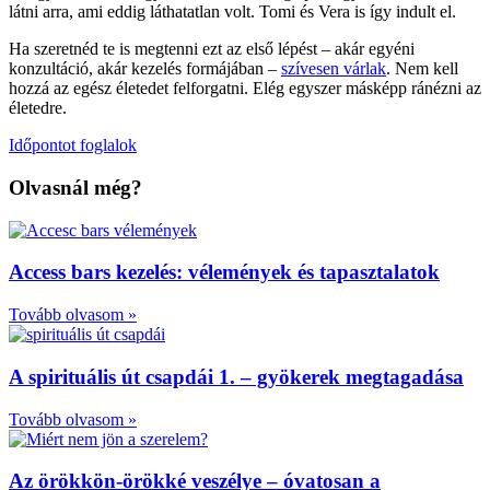
látni arra, ami eddig láthatatlan volt. Tomi és Vera is így indult el.
Ha szeretnéd te is megtenni ezt az első lépést – akár egyéni
konzultáció, akár kezelés formájában –
szívesen várlak
. Nem kell
hozzá az egész életedet felforgatni. Elég egyszer másképp ránézni az
életedre.
Időpontot foglalok
Olvasnál még?
Access bars kezelés: vélemények és tapasztalatok
Tovább olvasom »
A spirituális út csapdái 1. – gyökerek megtagadása
Tovább olvasom »
Az örökkön-örökké veszélye – óvatosan a