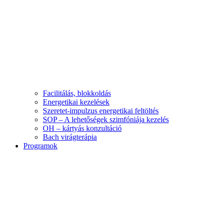
Facilitálás, blokkoldás
Energetikai kezelések
Szeretet-impulzus energetikai feltöltés
SOP – A lehetőségek szimfóniája kezelés
OH – kártyás konzultáció
Bach virágterápia
Programok