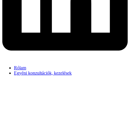
Rólam
Egyéni konzultációk, kezelések