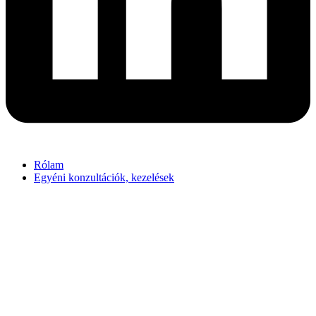
Rólam
Egyéni konzultációk, kezelések