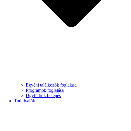
Egyéni találkozók foglalása
Programok foglalása
Ügyfélfiók belépés
Tudnivalók