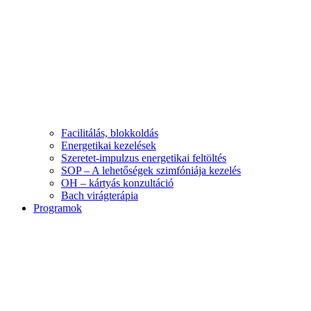
Facilitálás, blokkoldás
Energetikai kezelések
Szeretet-impulzus energetikai feltöltés
SOP – A lehetőségek szimfóniája kezelés
OH – kártyás konzultáció
Bach virágterápia
Programok