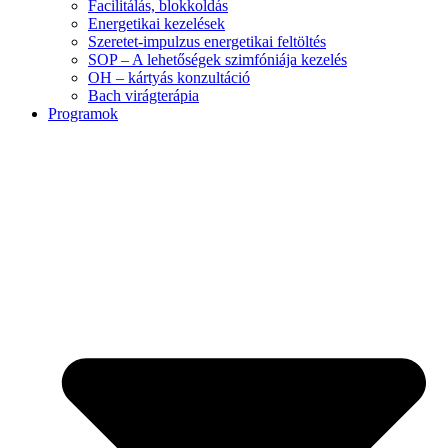
Facilitálás, blokkoldás
Energetikai kezelések
Szeretet-impulzus energetikai feltöltés
SOP – A lehetőségek szimfóniája kezelés
OH – kártyás konzultáció
Bach virágterápia
Programok