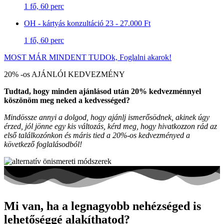
1 fő, 60 perc
OH - kártyás konzultáció
23 - 27.000 Ft
1 fő, 60 perc
MOST MÁR MINDENT TUDOk, Foglalni akarok!
20% -os AJÁNLÓI KEDVEZMÉNY
Tudtad, hogy minden ajánlásod után 20% kedvezménnyel
köszönöm meg neked a kedvességed?
Mindössze annyi a dolgod, hogy ajánlj ismerősödnek, akinek úgy
érzed, jól jönne egy kis változás, kérd meg, hogy hivatkozzon rád az
első találkozónkon és máris tied a 20%-os kedvezményed a
következő foglalásodból!
Mi van, ha a legnagyobb nehézséged is
lehetőséggé alakíthatod?