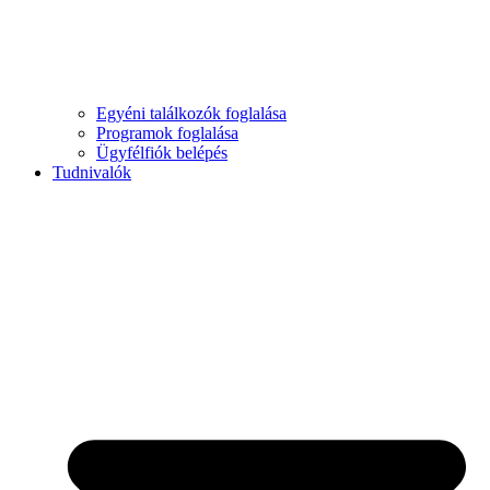
Egyéni találkozók foglalása
Programok foglalása
Ügyfélfiók belépés
Tudnivalók