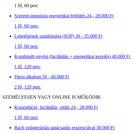
1 fő, 60 perc
Szeretet-impulzus energetikai feltöltés
24 - 28.000 Ft
1 fő, 60 perc
Lehetőségek szimfóniája (SOP)
30 - 35.000 Ft
1 fő, 60 perc
Kombinált egyéni (facilitálás + energetikai kezelés)
40.000 Ft
1 fő, 120 perc
Páros alkalom
50 - 60.000 Ft
2 fő, 120 perc
SZEMÉLYESEN VAGY ONLINE IS MŰKÖDIK
Konzultáció, facilitálás, oldás
24 - 28.000 Ft
1 fő, 60 perc
Bach virágterápiás tanácsadás esszenciával
30.000 Ft