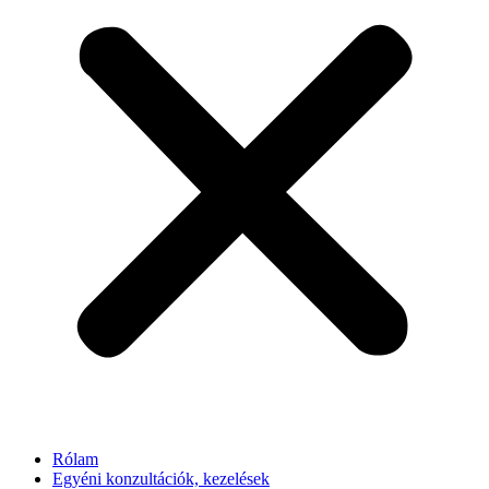
Rólam
Egyéni konzultációk, kezelések