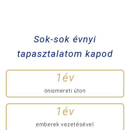
Sok-sok évnyi
tapasztalatom kapod
1
év
önismereti úton
1
év
emberek vezetésével