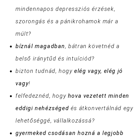
mindennapos depressziós érzések,
szorongás és a pánikrohamok már a
múlt?
bíznál magadban
, bátran követnéd a
belső iránytűd és intuíciód?
bizton tudnád, hogy
elég vagy, elég jó
vagy
!
felfedeznéd, hogy
hova vezetett minden
eddigi nehézséged
és átkonvertálnád egy
lehetőséggé, vállalkozássá?
gyermeked csodásan hozná a legjobb