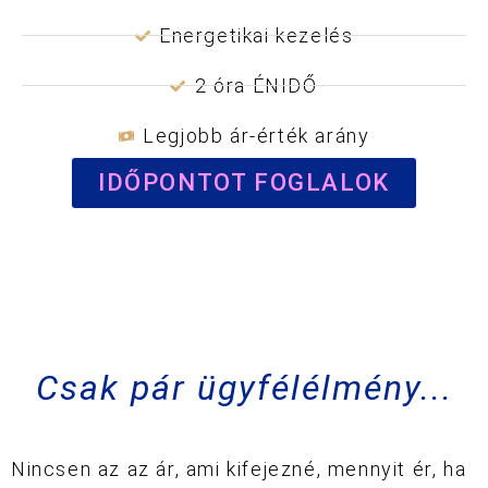
Energetikai kezelés
2 óra ÉNIDŐ
Legjobb ár-érték arány
IDŐPONTOT FOGLALOK
Csak pár ügyfélélmény...
Nincsen az az ár, ami kifejezné, mennyit ér, ha