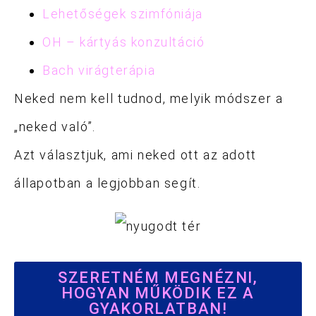
Lehetőségek szimfóniája
OH – kártyás konzultáció
Bach virágterápia
Neked nem kell tudnod, melyik módszer a
„neked való”.
Azt választjuk, ami neked ott az adott
állapotban a legjobban segít.
SZERETNÉM MEGNÉZNI,
HOGYAN MŰKÖDIK EZ A
GYAKORLATBAN!