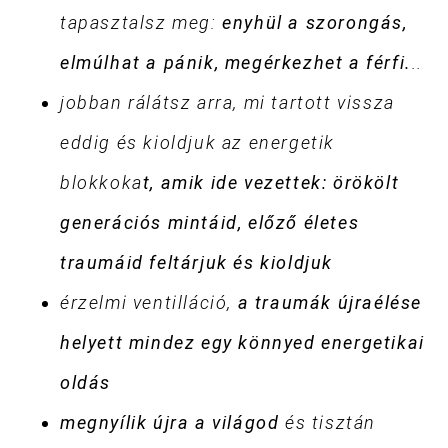
tapasztalsz meg:
enyhül a szorongás,
elmúlhat a pánik, megérkezhet a férfi.
..
jobban rálátsz arra, mi tartott vissza
eddig és kioldjuk az energetik
blokkoka
t, amik ide vezettek:
örökölt
generációs mintáid, előző életes
traumáid feltárjuk és kioldjuk
érzelmi ventilláció,
a traumák újraélése
helyett mindez egy könnyed energetikai
oldás
megnyílik újra a világod
és tisztán