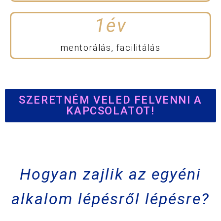
1
év
mentorálás, facilitálás
SZERETNÉM VELED FELVENNI A
KAPCSOLATOT!
Hogyan zajlik az egyéni
alkalom lépésről lépésre?