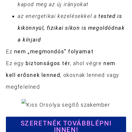
kapod meg az új irányokat
az energetikai kezelésekkel a
tested is
kikönnyül, fizikai síkon is megoldódnak
a kínjaid
Ez
nem „megmondós” folyamat
.
Ez egy
biztonságos tér
, ahol végre
nem
kell erősnek lenned
, okosnak lenned vagy
megfelelned.
SZERETNÉK TOVÁBBLÉPNI
INNEN!