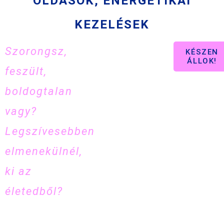
OLDÁSOK, ENERGETIKAI
KEZELÉSEK
Szorongsz,
Készen állsz
KÉSZEN
ÁLLOK!
feszült,
már a
boldogtalan
változásra??
vagy?
Legszívesebben
elmenekülnél,
ki az
életedből?