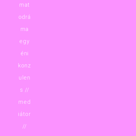
mat
odrá
ma
egy
éni
konz
ulen
s //
med
iátor
//