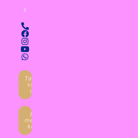
z
Tanulnál
valami
újat?
Egyéni
megoldást
keresel?