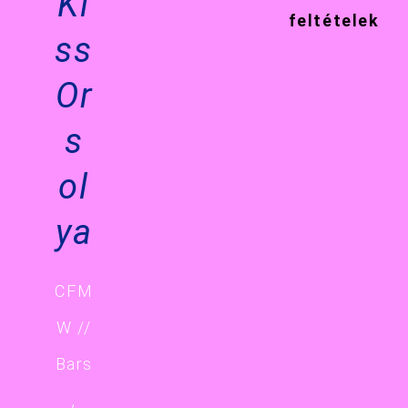
Ki
feltételek
ss
Or
s
ol
ya
CFM
W //
Bars
,