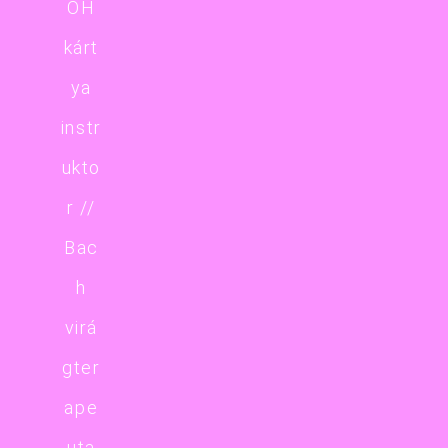
OH
kárt
ya
instr
ukto
r //
Bac
h
virá
gter
ape
uta