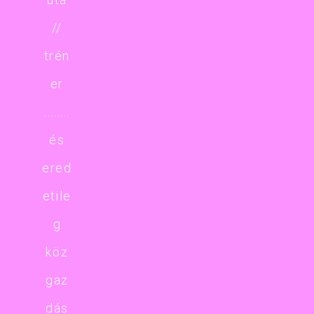
//
trén
er
........
és
ered
etile
g
köz
gaz
dás