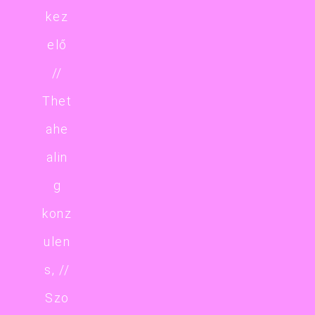
kez
elő
//
Thet
ahe
alin
g
konz
ulen
s, //
Szo