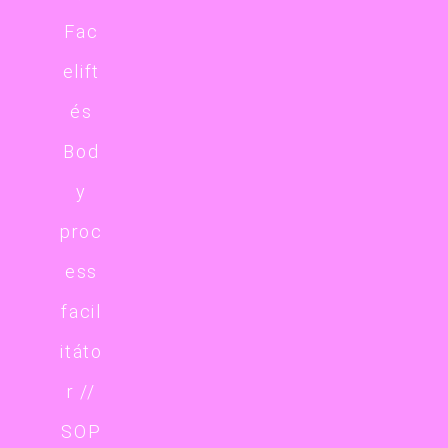
Fac
elift
és
Bod
y
proc
ess
facil
itáto
r //
SOP