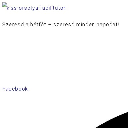
Ugrás
a
Szeresd a hétfőt – szeresd minden napodat!
tartalomhoz
Facebook