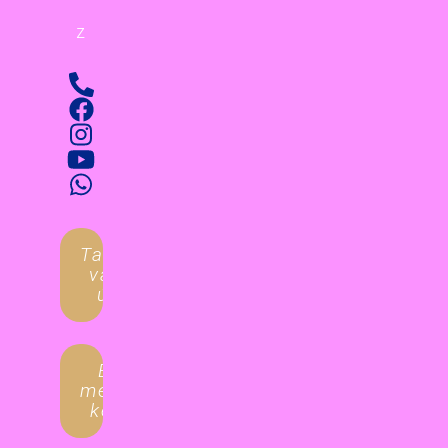
z
Tanulnál
valami
újat?
Egyéni
megoldást
keresel?