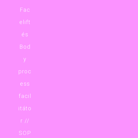
Fac
elift
és
Bod
y
proc
ess
facil
itáto
r //
SOP