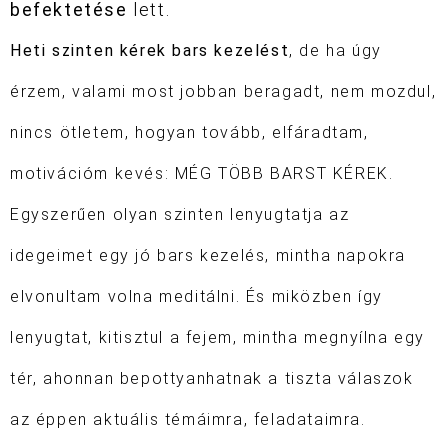
befektetése
lett.
Heti szinten kérek bars kezelést
, de ha úgy
érzem, valami most jobban beragadt, nem mozdul,
nincs ötletem, hogyan tovább, elfáradtam,
motivációm kevés: MÉG TÖBB BARST KÉREK.
Egyszerűen olyan szinten lenyugtatja az
idegeimet egy jó bars kezelés, mintha napokra
elvonultam volna meditálni. És miközben így
lenyugtat, kitisztul a fejem, mintha megnyílna egy
tér, ahonnan bepottyanhatnak a tiszta válaszok
az éppen aktuális témáimra, feladataimra.