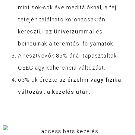
mint sok-sok éve meditálóknál, a fej
tetején található koronacsakrán
keresztül
az Univerzummal
és
beindulnak a teremtési folyamatok.
A résztvevők 85%-ánál tapasztaltak
QEEG agy koherencia változást.
63%-uk érezte az
érzelmi vagy fizikai
változást a kezelés után.