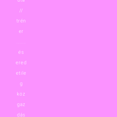
//
trén
er
........
és
ered
etile
g
köz
gaz
dás