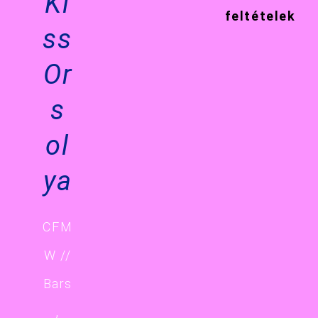
Ki
feltételek
ss
Or
s
ol
ya
CFM
W //
Bars
,