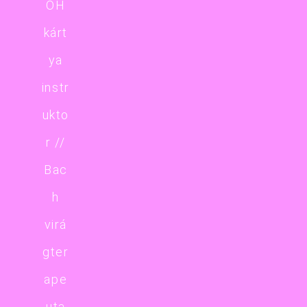
OH
kárt
ya
instr
ukto
r //
Bac
h
virá
gter
ape
uta