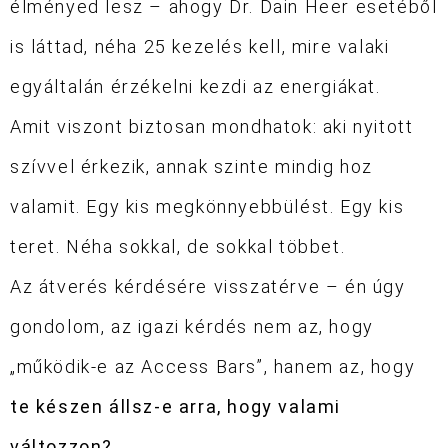
élményed lesz – ahogy Dr. Dain Heer esetéből
is láttad, néha 25 kezelés kell, mire valaki
egyáltalán érzékelni kezdi az energiákat.
Amit viszont biztosan mondhatok: aki nyitott
szívvel érkezik, annak szinte mindig hoz
valamit. Egy kis megkönnyebbülést. Egy kis
teret. Néha sokkal, de sokkal többet.
Az átverés kérdésére visszatérve – én úgy
gondolom, az igazi kérdés nem az, hogy
„működik-e az Access Bars”, hanem az, hogy
te készen állsz-e arra, hogy valami
változzon?