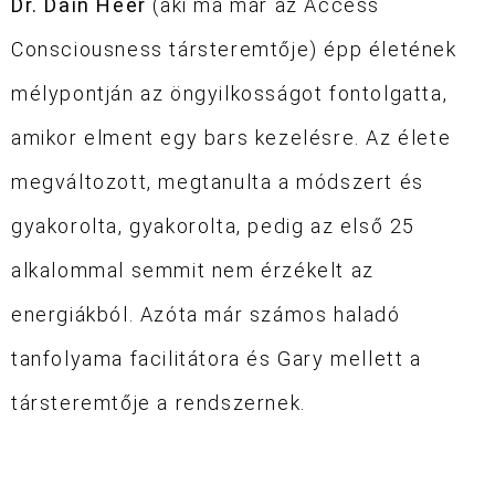
Dr. Dain Heer
(aki ma már az Access
Consciousness társteremtője) épp életének
mélypontján az öngyilkosságot fontolgatta,
amikor elment egy bars kezelésre. Az élete
megváltozott, megtanulta a módszert és
gyakorolta, gyakorolta, pedig az első 25
alkalommal semmit nem érzékelt az
energiákból. Azóta már számos haladó
tanfolyama facilitátora és Gary mellett a
társteremtője a rendszernek.