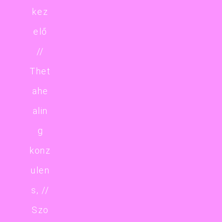
kez
elő
//
Thet
ahe
alin
g
konz
ulen
s, //
Szo