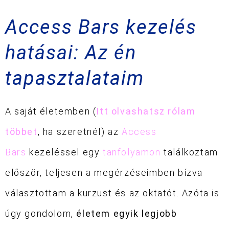
Access Bars kezelés
hatásai: Az én
tapasztalataim
A saját életemben (
Itt olvashatsz rólam
többet
, ha szeretnél) az
Access
Bars
kezeléssel egy
tanfolyamon
találkoztam
először, teljesen a megérzéseimben bízva
választottam a kurzust és az oktatót. Azóta is
úgy gondolom,
életem egyik legjobb