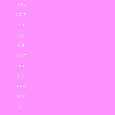
mat
odrá
ma
egy
éni
konz
ulen
s //
med
iátor
//