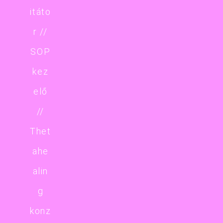
itáto
r //
SOP
kez
elő
//
Thet
ahe
alin
g
konz