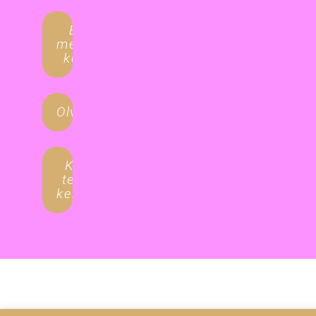
Egyéni
megoldást
keresel?
Olvasgatnál?
Kiadó
termet
keresel?