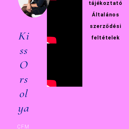
tájékoztató
Általános
szerződési
Ki
feltételek
ss
O
rs
ol
ya
CFM