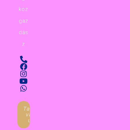
köz
gaz
dás
z
Tanulnál
valami
újat?