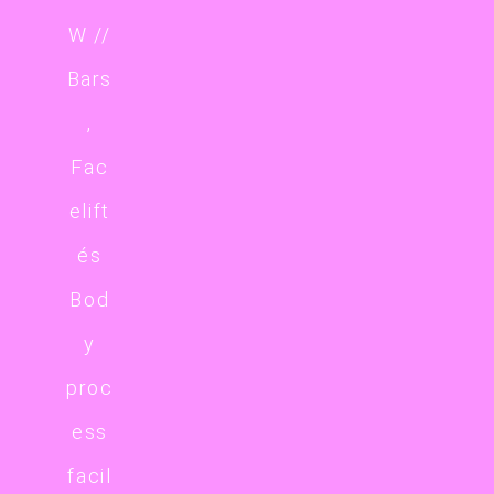
W //
Bars
,
Fac
elift
és
Bod
y
proc
ess
facil