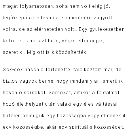
magát folyamatosan, soha nem volt elég jó,
legfőképp az édesapja elismerésére vágyott
volna, de az elérhetetlen volt… Egy gyülekezetben
kötött ki, ahol azt hitte, végre elfogadják,
szeretik… Míg ott is kiközösítették.
Sok-sok hasonló történettel találkoztam már, de
biztos vagyok benne, hogy mindannyian ismerünk
hasonló sorsokat.
Sorsokat, amikor a fájdalmat
hozó élethelyzet után valaki egy éles váltással
hirtelen beleugrik egy házasságba vagy elmenekül
egy közösségbe, akár egy spirituális közösséget,