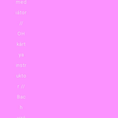
med
iátor
//
OH
kárt
ya
instr
ukto
r //
Bac
h
virá