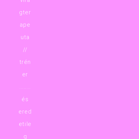
gter
ape
uta
//
trén
er
........
és
ered
etile
g