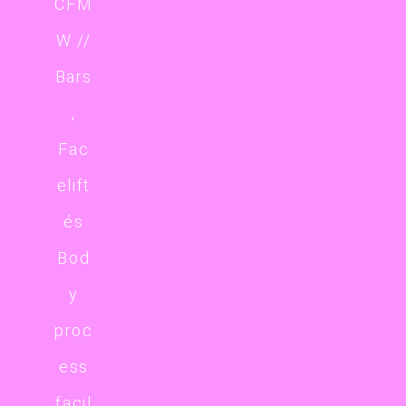
CFM
W //
Bars
,
Fac
elift
és
Bod
y
proc
ess
facil