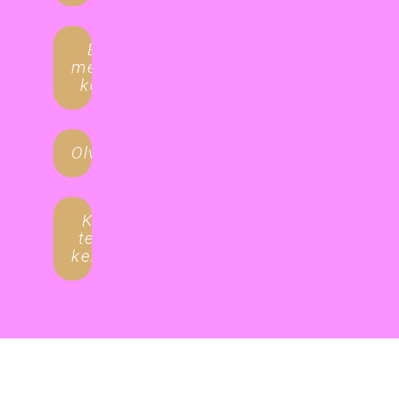
Egyéni
megoldást
keresel?
Olvasgatnál?
Kiadó
termet
keresel?