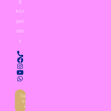
g
köz
gaz
dás
z
Tanulnál
valami
újat?