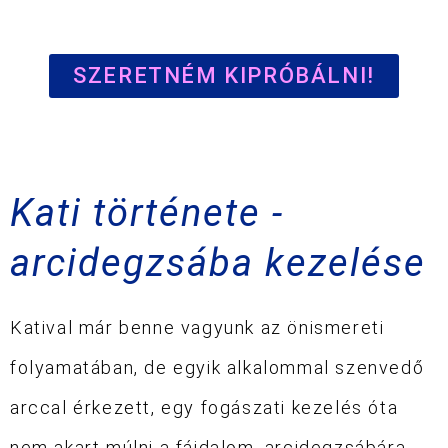
SZERETNÉM KIPRÓBÁLNI!
Kati története -
arcidegzsába kezelése
Katival már benne vagyunk az önismereti
folyamatában, de egyik alkalommal szenvedő
arccal érkezett, egy fogászati kezelés óta
nem akart múlni a fájdalom, arcidegzsábára