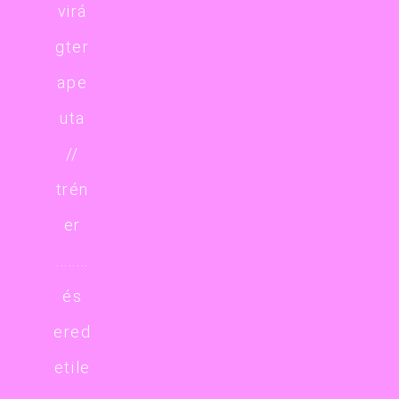
virá
gter
ape
uta
//
trén
er
........
és
ered
etile