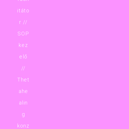
itáto
r //
SOP
kez
elő
//
Thet
ahe
alin
g
konz