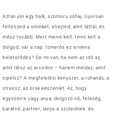
Aztán jön egy halk, szomorú sóhaj. Gyorsan
felteszed a sminket,
elrejted, amit láttál, és
mész tovább. Mert menni kell, tenni kell a
dolgod, vár a nap.
Ismerős ez a néma
beletörődés?
De mi van, ha nem az idő az,
amit látsz az arcodon
– hanem mindaz, amit
cipelsz? A megfelelési kényszer, a rohanás, a
stressz, az örök készenlét.
Az, hogy
egyszerre vagy anya, dolgozó nő, feleség,
barátnő, partner, lánya a szüleidnek: és