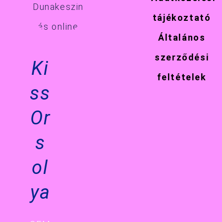
tájékoztató
Általános
szerződési
Ki
feltételek
ss
Or
s
ol
ya