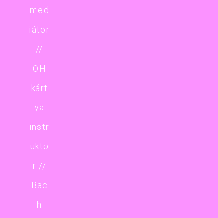
med
iátor
//
OH
kárt
ya
instr
ukto
r //
Bac
h