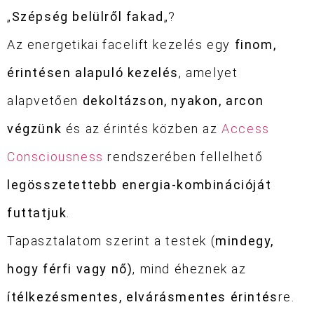
„
Szépség belülről fakad
„?
Az energetikai facelift kezelés egy
finom,
érintésen alapuló kezelés
, amelyet
alapvetően
dekoltázson, nyakon, arcon
végzünk
és az érintés közben az
Access
Consciousness
rendszerében fellelhető
legösszetettebb energia-kombinációját
futtatjuk
.
Tapasztalatom szerint a testek (
mindegy,
hogy férfi vagy nő)
, mind éheznek az
ítélkezésmentes, elvárásmentes érintés
re.