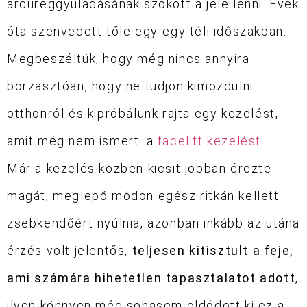
arcüreggyuladásának szokott a jele lenni. Évek
óta szenvedett tőle egy-egy téli időszakban.
Megbeszéltük, hogy még nincs annyira
borzasztóan, hogy ne tudjon kimozdulni
otthonról és kipróbálunk rajta egy kezelést,
amit még nem ismert: a
facelift kezelést.
Már a kezelés közben kicsit jobban érezte
magát, meglepő módon egész ritkán kellett
zsebkendőért nyúlnia, azonban inkább az utána
érzés volt jelentős,
teljesen kitisztult a feje,
ami számára hihetetlen tapasztalatot adott
,
ilyen könnyen még sohasem oldódott ki ez a