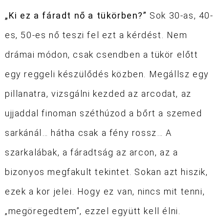
„Ki ez a fáradt nő a tükörben?”
Sok 30-as, 40-
es, 50-es nő
teszi fel ezt a kérdést. Nem
drámai módon, csak csendben a tükör előtt
egy reggeli készülődés közben.
Megállsz egy
pillanatra, vizsgálni kezded az arcodat, az
ujjaddal finoman széthúzod a bőrt a szemed
sarkánál… hátha csak a fény rossz…
A
szarkalábak, a fáradtság az arcon, az a
bizonyos megfakult tekintet.
Sokan
azt hiszik,
ezek a kor jelei.
Hogy ez van, nincs mit tenni,
„megöregedtem”, ezzel együtt kell élni.