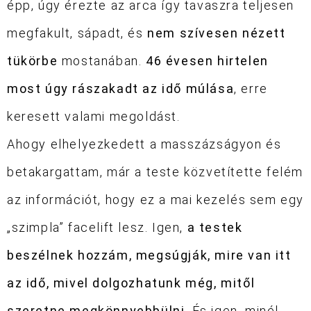
épp, úgy érezte az arca így tavaszra teljesen
megfakult, sápadt, és
nem szívesen nézett
tükörbe
mostanában.
46 évesen hirtelen
most úgy rászakadt az idő múlása
, erre
keresett valami megoldást.
Ahogy elhelyezkedett a masszázságyon és
betakargattam, már a teste közvetítette felém
az információt, hogy ez a mai kezelés sem egy
„szimpla” facelift lesz. Igen,
a testek
beszélnek hozzám, megsúgják, mire van itt
az idő, mivel dolgozhatunk még, mitől
szeretne megkönnyebbülni
. És igen, minél