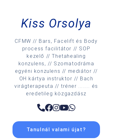
Kiss Orsolya
CFMW // Bars, Facelift és Body
process facilitátor // SOP
kezelő // Thetahealing
konzulens, // Szomatodráma
egyéni konzulens // mediátor //
OH kártya instruktor // Bach
virágterapeuta // tréner ........ és
eredetileg közgazdász
Tanulnál valami újat?