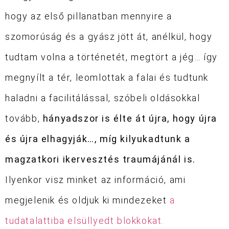
hogy az első pillanatban mennyire a
szomorúság és a gyász jött át, anélkül, hogy
tudtam volna a történetét, megtört a jég… így
megnyílt a tér, leomlottak a falai és tudtunk
haladni a facilitálással, szóbeli oldásokkal
tovább,
hányadszor is élte át újra, hogy újra
és újra elhagyják…, míg kilyukadtunk a
magzatkori ikervesztés traumájánál is.
Ilyenkor visz minket az információ, ami
megjelenik és oldjuk ki mindezeket
a
tudatalattiba elsüllyedt blokkokat.