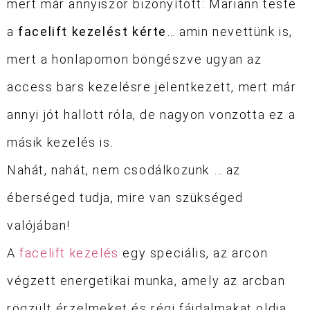
mert már annyiszor bizonyított: Mariann teste
a
facelift kezelést kérte
… amin nevettünk is,
mert a honlapomon böngészve ugyan az
access bars kezelésre jelentkezett, mert már
annyi jót hallott róla, de nagyon vonzotta ez a
másik kezelés is.
Nahát, nahát, nem csodálkozunk … az
éberséged tudja, mire van szükséged
valójában!
A
facelift kezelés
egy speciális, az arcon
végzett energetikai munka, amely az arcban
rögzült érzelmeket és régi fájdalmakat oldja