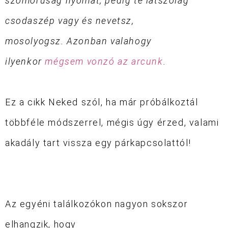
szomorúság nyomát, pedig te látszólag
csodaszép vagy és nevetsz,
mosolyogsz.
Azonban valahogy
ilyenkor
mégsem vonzó az arcunk
.
Ez a cikk Neked szól, ha már próbálkoztál
többféle módszerrel, mégis úgy érzed, valami
akadály tart vissza egy párkapcsolattól!
Az egyéni találkozókon nagyon sokszor
elhangzik, hogy