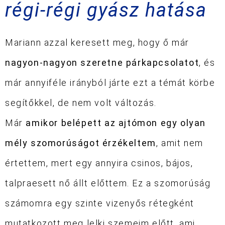
régi-régi gyász hatása
Mariann azzal keresett meg, hogy ő már
nagyon-nagyon szeretne párkapcsolatot
, és
már annyiféle irányból járte ezt a témát körbe
segítőkkel, de nem volt változás.
Már
amikor belépett az ajtómon egy olyan
mély szomorúságot érzékeltem
, amit nem
értettem, mert egy annyira csinos, bájos,
talpraesett nő állt előttem. Ez a szomorúság
számomra egy szinte vizenyős rétegként
mutatkozott meg lelki szemeim előtt, ami