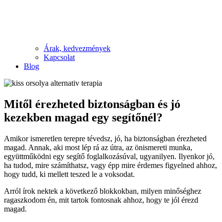
Árak, kedvezmények
Kapcsolat
Blog
Mitől érezheted biztonságban és jó
kezekben magad egy segítőnél?
Amikor ismeretlen terepre tévedsz, jó, ha biztonságban érezheted
magad. Annak, aki most lép rá az útra, az önismereti munka,
együttműködni egy segítő foglalkozásúval, ugyanilyen. Ilyenkor jó,
ha tudod, mire számíthatsz, vagy épp mire érdemes figyelned ahhoz,
hogy tudd, ki mellett teszed le a voksodat.
Arról írok nektek a következő blokkokban, milyen minőséghez
ragaszkodom én, mit tartok fontosnak ahhoz, hogy te jól érezd
magad.