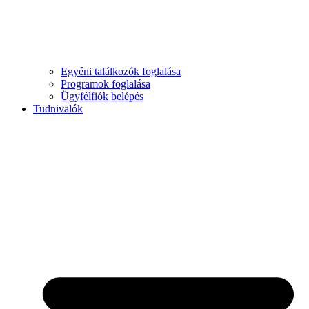
Egyéni találkozók foglalása
Programok foglalása
Ügyfélfiók belépés
Tudnivalók