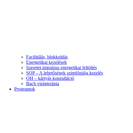
Facilitálás, blokkoldás
Energetikai kezelések
Szeretet-impulzus energetikai feltöltés
SOP – A lehetőségek szimfóniája kezelés
OH – kártyás konzultáció
Bach virágterápia
Programok