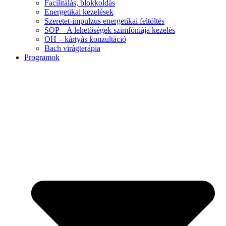
Facilitálás, blokkoldás
Energetikai kezelések
Szeretet-impulzus energetikai feltöltés
SOP – A lehetőségek szimfóniája kezelés
OH – kártyás konzultáció
Bach virágterápia
Programok