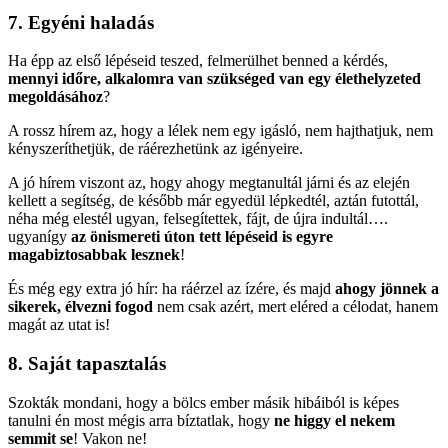
7. Egyéni haladás
Ha épp az első lépéseid teszed, felmerülhet benned a kérdés,
mennyi időre, alkalomra van szükséged van egy élethelyzeted
megoldásához
?
A rossz hírem az, hogy a lélek nem egy igásló, nem hajthatjuk, nem
kényszeríthetjük, de ráérezhetünk az igényeire.
A jó hírem viszont az, hogy ahogy megtanultál járni és az elején
kellett a segítség, de később már egyedül lépkedtél, aztán futottál,
néha még elestél ugyan, felsegítettek, fájt, de újra indultál….
ugyanígy
az önismereti úton tett lépéseid is egyre
magabiztosabbak lesznek
!
És még egy extra jó hír: ha ráérzel az ízére, és majd
ahogy jönnek a
sikerek, élvezni fogod
nem csak azért, mert eléred a célodat, hanem
magát az utat is!
8. Saját tapasztalás
Szokták mondani, hogy a bölcs ember másik hibáiból is képes
tanulni én most mégis arra bíztatlak, hogy
ne higgy el nekem
semmit se
! Vakon ne!