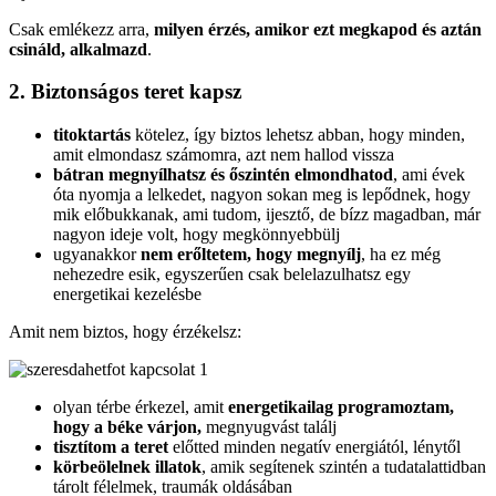
Csak emlékezz arra,
milyen érzés, amikor ezt megkapod és aztán
csináld, alkalmazd
.
2. Biztonságos teret kapsz
titoktartás
kötelez, így biztos lehetsz abban, hogy minden,
amit elmondasz számomra, azt nem hallod vissza
bátran megnyílhatsz és őszintén elmondhatod
, ami évek
óta nyomja a lelkedet, nagyon sokan meg is lepődnek, hogy
mik előbukkanak, ami tudom, ijesztő, de bízz magadban, már
nagyon ideje volt, hogy megkönnyebbülj
ugyanakkor
nem erőltetem, hogy megnyílj
, ha ez még
nehezedre esik, egyszerűen csak belelazulhatsz egy
energetikai kezelésbe
Amit nem biztos, hogy érzékelsz:
olyan térbe érkezel, amit
energetikailag programoztam,
hogy a béke várjon,
megnyugvást találj
tisztítom a teret
előtted minden negatív energiától, lénytől
körbeölelnek illatok
, amik segítenek szintén a tudatalattidban
tárolt félelmek, traumák oldásában