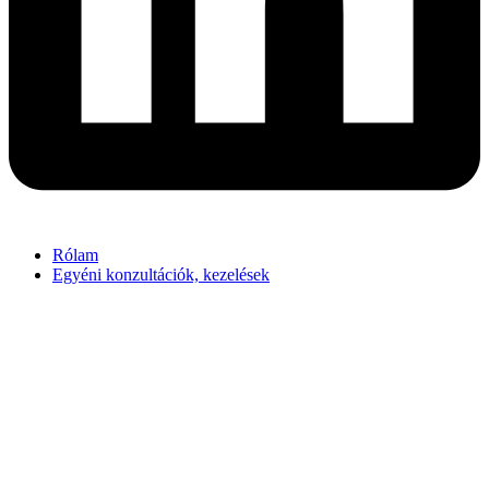
Rólam
Egyéni konzultációk, kezelések