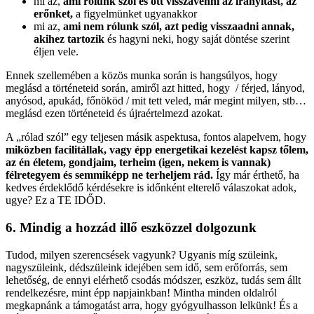
mi az,
ami rólunk szól és ott visszavenni az irányítást, az
erőnket,
a figyelmünket ugyanakkor
mi az,
ami nem rólunk szól, azt pedig visszaadni annak,
akihez tartozik
és hagyni neki, hogy saját döntése szerint
éljen vele.
Ennek szellemében a közös munka során is hangsúlyos, hogy
meglásd a történeteid során, amiről azt hitted, hogy
/ férjed, lányod,
anyósod, apukád, főnököd / mit tett veled, már megint milyen, stb…
meglásd ezen történeteid és újraértelmezd azokat.
A „rólad szól” egy teljesen másik aspektusa, fontos alapelvem, hogy
miközben facilitállak, vagy épp energetikai kezelést kapsz tőlem,
az én életem, gondjaim, terheim (igen, nekem is vannak)
félretegyem és semmiképp ne terheljem rád.
Így már érthető, ha
kedves érdeklődő kérdésekre is időnként elterelő válaszokat adok,
ugye? Ez a TE IDŐD.
6. Mindig a hozzád illő eszközzel dolgozunk
Tudod, milyen szerencsések vagyunk? Ugyanis míg szüleink,
nagyszüleink, dédszüleink idejében sem idő, sem erőforrás, sem
lehetőség, de ennyi elérhető csodás módszer, eszköz, tudás sem állt
rendelkezésre, mint épp napjainkban! Mintha minden oldalról
megkapnánk a támogatást arra, hogy gyógyulhasson lelkünk! És a