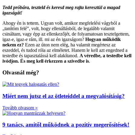
Tedd próbára, teszteld és keresd meg rajta keresztül a magad
igazságát!
Ahogy én is tettem. Ugyan volt, amikor megfelelési vágyból a
„tanítóm felé”, volt, hogy ellenállásból, de legalább valamit
csináltam, vagy épp az ellenkezőjét, de folyamatosan tesztelgettem,
igaz-e, igaz-e rám, ill. mi az én igazságom?
Hogyan működik
nekem ez?
Ezen az úton nem elég, ha valamit megértesz az
eszeddel, és tudod róla az elméletet. Hanem le kell azt engedned a
testedbe és tapasztalássá kell alakítanod.
A véredbe, a testedbe kell
ivódjon. És meg kell érkezzen a szívedbe is
.
Olvasnál még?
Miért nem jutsz el az ötleteiddel a megvalósításig?
Tovább olvasom »
9 tanács, amitől működnek a pozitív megerősítések!