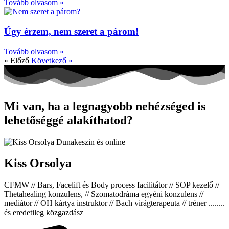
Tovább olvasom »
Úgy érzem, nem szeret a párom!
Tovább olvasom »
« Előző
Következő »
Mi van, ha a legnagyobb nehézséged is
lehetőséggé alakíthatod?
Kiss Orsolya
CFMW // Bars, Facelift és Body process facilitátor // SOP kezelő //
Thetahealing konzulens, // Szomatodráma egyéni konzulens //
mediátor // OH kártya instruktor // Bach virágterapeuta // tréner ........
és eredetileg közgazdász