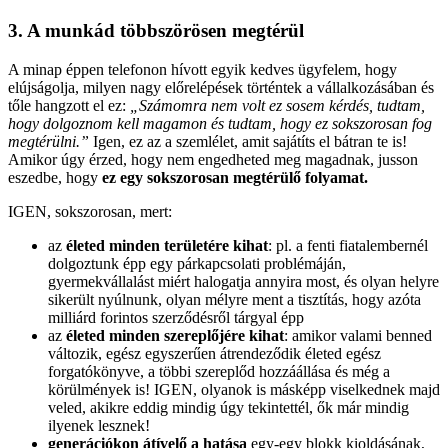
3. A munkád többszörösen megtérül
A minap éppen telefonon hívott egyik kedves ügyfelem, hogy
elújságolja, milyen nagy előrelépések történtek a vállalkozásában és
tőle hangzott el ez:
„Számomra nem volt ez sosem kérdés, tudtam,
hogy dolgoznom kell magamon és tudtam, hogy ez sokszorosan fog
megtérülni.”
Igen, ez az a szemlélet, amit sajátíts el bátran te is!
Amikor úgy érzed, hogy nem engedheted meg magadnak, jusson
eszedbe, hogy
ez egy sokszorosan megtérülő folyamat.
IGEN, sokszorosan, mert:
az
életed minden területére kihat
: pl. a fenti fiatalembernél
dolgoztunk épp egy párkapcsolati problémáján,
gyermekvállalást miért halogatja annyira most, és olyan helyre
sikerült nyúlnunk, olyan mélyre ment a tisztítás, hogy azóta
milliárd forintos szerződésről tárgyal épp
az
életed minden szereplőjére kihat
: amikor valami benned
változik, egész egyszerűen átrendeződik életed egész
forgatókönyve, a többi szereplőd hozzáállása és még a
körülmények is! IGEN, olyanok is másképp viselkednek majd
veled, akikre eddig mindig úgy tekintettél, ők már mindig
ilyenek lesznek!
generációkon átívelő a hatása
egy-egy blokk kioldásának,