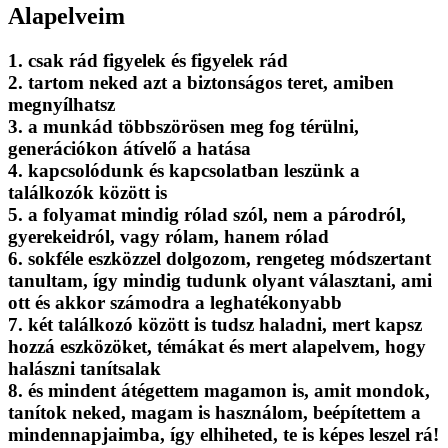
Alapelveim
1. csak rád figyelek és
figyelek rád
2.
tartom neked azt a biztonságos teret
, amiben
megnyílhatsz
3. a munkád
többszörösen meg fog térülni
,
generációkon átívelő a hatása
4.
kapcsolódunk
és kapcsolatban leszünk a
találkozók között is
5. a folyamat mindig
rólad szól
, nem a párodról,
gyerekeidról, vagy rólam, hanem rólad
6.
sokféle eszköz
zel dolgozom, rengeteg módszertant
tanultam, így mindig tudunk olyant választani, ami
ott és akkor számodra a leghatékonyabb
7.
két találkozó között is tudsz haladni,
mert kapsz
hozzá eszközöket, témákat és mert alapelvem, hogy
halászni tanítsalak
8. és
mindent átégettem magamon is
, amit mondok,
tanítok neked, magam is használom, beépítettem a
mindennapjaimba, így elhiheted, te is képes leszel rá!