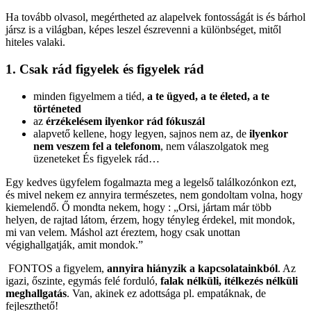
Ha tovább olvasol, megértheted az alapelvek fontosságát is és bárhol
jársz is a világban, képes leszel észrevenni a különbséget, mitől
hiteles valaki.
1. Csak rád figyelek és figyelek rád
minden figyelmem a tiéd,
a te ügyed, a te életed, a te
történeted
az
érzékelésem ilyenkor rád fókuszál
alapvető kellene, hogy legyen, sajnos nem az, de
ilyenkor
nem veszem fel a telefonom
, nem válaszolgatok meg
üzeneteket És figyelek rád…
Egy kedves ügyfelem fogalmazta meg a legelső találkozónkon ezt,
és mivel nekem ez annyira természetes, nem gondoltam volna, hogy
kiemelendő. Ő mondta nekem, hogy : „Orsi, jártam már több
helyen, de rajtad látom, érzem, hogy tényleg érdekel, mit mondok,
mi van velem. Máshol azt éreztem, hogy csak unottan
végighallgatják, amit mondok.”
FONTOS a figyelem,
annyira hiányzik a kapcsolatainkból
. Az
igazi, őszinte, egymás felé forduló,
falak nélküli, ítélkezés nélküli
meghallgatás
. Van, akinek ez adottsága pl. empatáknak, de
fejleszthető!