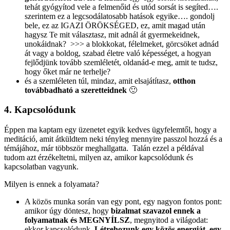
tehát gyógyítod vele a felmenőid és utód sorsát is segíted….
szerintem ez a legcsodálatosabb hatások egyike…. gondolj
bele, ez az IGAZI ÖRÖKSÉGED, ez, amit magad után
hagysz Te mit választasz, mit adnál át gyermekeidnek,
unokáidnak? >>> a blokkokat, félelmeket, görcsöket adnád
át vagy a boldog, szabad életre való képességet, a hogyan
fejlődjünk tovább szemléletét, oldanád-e meg, amit te tudsz,
hogy őket már ne terhelje?
és a szemléleten túl, mindaz, amit elsajátítasz,
otthon
továbbadható a szeretteidnek
🙂
4. Kapcsolódunk
Éppen ma kaptam egy üzenetet egyik kedves ügyfelemtől, hogy a
meditáció, amit átküldtem neki tényleg mennyire passzol hozzá és a
témájához, már többször meghallgatta.
Talán ezzel a példával
tudom azt érzékeltetni, milyen az, amikor kapcsolódunk és
kapcsolatban vagyunk.
Milyen is ennek a folyamata?
A közös munka során van egy pont, egy nagyon fontos pont:
amikor úgy döntesz, hogy
bizalmat szavazol ennek a
folyamatnak és MEGNYÍLSZ
, megnyitod a világodat:
ekkor kapcsolódunk.
Létrehozunk egy közös energiát, egy