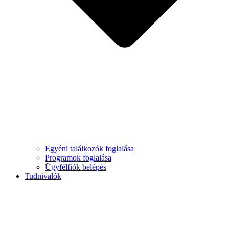
Egyéni találkozók foglalása
Programok foglalása
Ügyfélfiók belépés
Tudnivalók