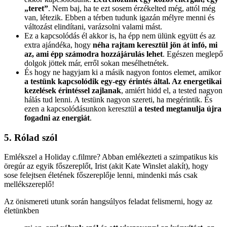
„teret”
. Nem baj, ha te ezt sosem érzékelted még, attól még
van, létezik. Ebben a térben tudunk igazán mélyre menni és
változást elindítani, varázsolni valami mást.
Ez a kapcsolódás él akkor is, ha épp nem ülünk együtt és az
extra ajándéka, hogy
néha rajtam keresztül jön át infó, mi
az, ami épp számodra hozzájárulás lehet
. Egészen meglepő
dolgok jöttek már, erről sokan mesélhetnétek.
És hogy ne hagyjam ki a másik nagyon fontos elemet, amikor
a testünk kapcsolódik egy-egy érintés által. Az energetikai
kezelések érintéssel zajlanak
, amiért hidd el, a tested nagyon
hálás tud lenni. A testünk nagyon szereti, ha megérintik. És
ezen a kapcsolódásunkon keresztül
a tested megtanulja újra
fogadni az energiát
.
5. Rólad szól
Emlékszel a Holiday c.filmre? Abban emlékezteti a szimpatikus kis
öregúr az egyik főszereplőt, Irist (akit Kate Winslet alakít), hogy
sose felejtsen életének főszereplője lenni, mindenki más csak
mellékszereplő!
Az önismereti utunk során hangsúlyos feladat felismerni, hogy az
életünkben