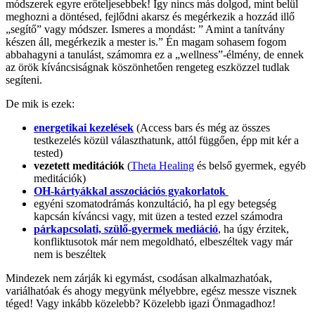
módszerek egyre erőteljesebbek! Így nincs más dolgod, mint belül
meghozni a döntésed, fejlődni akarsz és megérkezik a hozzád illő
„segítő” vagy módszer. Ismeres a mondást: ” Amint a tanítvány
készen áll, megérkezik a mester is.” Én magam sohasem fogom
abbahagyni a tanulást, számomra ez a „wellness”-élmény, de ennek
az örök kíváncsiságnak köszönhetően rengeteg eszközzel tudlak
segíteni.
De mik is ezek:
energetikai kezelések
(Access bars és még az összes
testkezelés közül választhatunk, attól függően, épp mit kér a
tested)
vezetett meditációk
(
Theta Healing
és belső gyermek, egyéb
meditációk)
OH-kártyákkal asszociációs gyakorlatok
egyéni szomatodrámás konzultáció, ha pl egy betegség
kapcsán kíváncsi vagy, mit üzen a tested ezzel számodra
párkapcsolati, szülő-gyermek mediáció
, ha úgy érzitek,
konfliktusotok már nem megoldható, elbeszéltek vagy már
nem is beszéltek
Mindezek nem zárják ki egymást, csodásan alkalmazhatóak,
variálhatóak és ahogy megyünk mélyebbre, egész messze visznek
téged! Vagy inkább közelebb? Közelebb igazi Önmagadhoz!