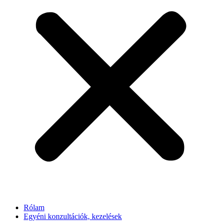
Rólam
Egyéni konzultációk, kezelések