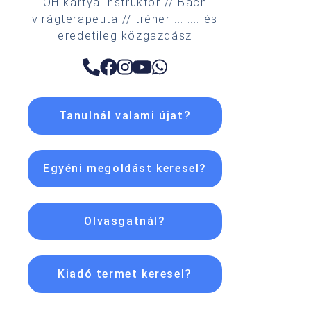
OH kártya instruktor // Bach
virágterapeuta // tréner ........ és
eredetileg közgazdász
Tanulnál valami újat?
Egyéni megoldást keresel?
Olvasgatnál?
Kiadó termet keresel?