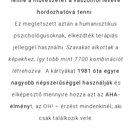
lenne a művészetet a vászonról levéve
hordozhatóvá tenni
.
Ez megtetszett aztán a humanisztikus
pszichológusoknak, elkezdték terápiás
jelleggel használni.
Szavakat alkottak a
képekhez, így több mint 7700 kombinációt
létrehozva.
A kártyákat
1981 óta egyre
nagyobb népszerűséggel használják
és
elképesztő mennyire hozza azt az
AHA-
élmény
t, az OH! – érzést mindenkinél, aki
csak találkozik vele.