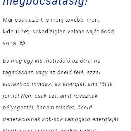
megbocsátásig!
Már csak azért is menj tovább, mert
kiderülhet, sokadíziglen valaha saját ősöd
voltál 😉
És még egy kis motiváció az útra: ha
tagadásban vagy az őseid felé, azzal
elutasítod mindazt az energiát, ami tőlük
jönne! Nem csak azt, amit rossznak
bélyegeztél, hanem mindet, őseid
generációinak sok-sok támogató energiáját.
Mintha egy fa lennél, gyökér nélkül!