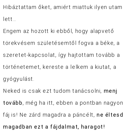
Hibáztattam őket, amiért miattuk ilyen utam
lett…
Engem az hozott ki ebből, hogy alapvető
törekvésem születésemtől fogva a béke, a
szeretet-kapcsolat, így hajtottam tovább a
történetemet, kereste a lelkem a kiutat, a
gyógyulást.
Neked is csak ezt tudom tanácsolni,
menj
tovább
, még ha itt, ebben a pontban nagyon
fáj is! Ne zárd magadra a páncélt,
ne éltesd
magadban ezt a fájdalmat, haragot!