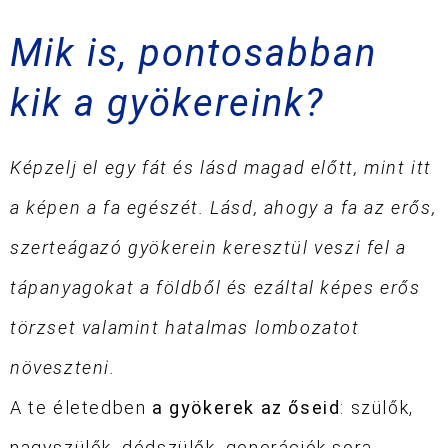
Mik is, pontosabban
kik a gyökereink?
Képzelj el egy fát és lásd magad előtt, mint itt
a képen a fa egészét. Lásd, ahogy a fa az erős,
szerteágazó gyökerein keresztül veszi fel a
tápanyagokat a földből és ezáltal képes erős
törzset valamint hatalmas lombozatot
növeszteni.
A te életedben
a gyökerek az őseid
: szülők,
nagyszülők, dédszülők, generációk sora.