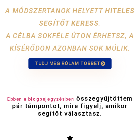
A MÓDSZERTANOK HELYETT
HITELES
SEGÍTŐT KERESS
.
A CÉLBA SOKFÉLE ÚTON ÉRHETSZ, A
KÍSÉRŐDÖN AZONBAN SOK MÚLIK.
TUDJ MEG RÓLAM TÖBBET
összegyűjtöttem
Ebben a blogbejegyzésben
pár támpontot, mire figyelj, amikor
segítőt választasz.