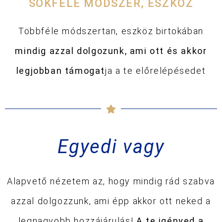
SOKFÉLE MÓDSZER, ESZKÖZ
Többféle módszertan, eszköz birtokában
mindig azzal dolgozunk, ami ott és akkor
legjobban támogat
ja a te előrelépésedet
Egyedi vagy
Alapvető nézetem az, hogy mindig rád szabva
azzal dolgozzunk, ami épp akkor ott neked a
legnagyobb hozzájárulás!
A te igényed a