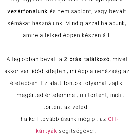
vezérfonalunk
és
nem sablont, vagy bevált
sémákat használunk. Mindig azzal haladunk,
amire a lelked éppen készen áll.
A legjobban bevált a
2 órás találkozó
, mivel
akkor van időd kifejteni, mi épp a nehézség az
életedben. Ez alatt fontos folyamat zajlik:
– megérted értelemmel, mi történt, miért
történt az veled,
– ha kell tovább ásunk még pl. az
OH-
kártyák
segítségével,