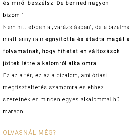
és miről beszélsz. De benned nagyon
bízom
!”
Nem hitt ebben a „varázslásban”, de a bizalma
miatt annyira m
egnyitotta és átadta magát a
folyamatnak, hogy hihetetlen változások
jöttek létre alkalomról alkalomra
.
Ez az a tér, ez az a bizalom, ami óriási
megtiszteltetés számomra és ehhez
szeretnék én minden egyes alkalommal hű
maradni.
OLVASNÁL MÉG?