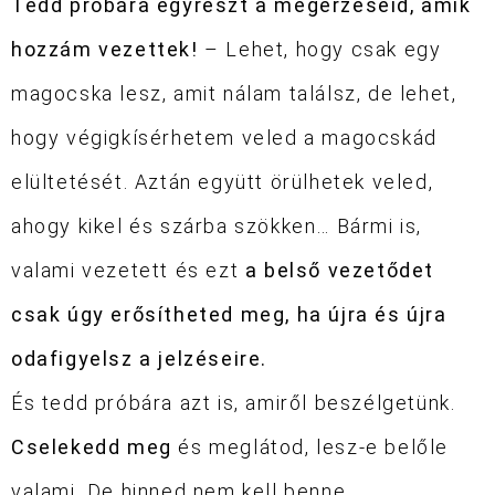
Tedd próbára egyrészt a megérzéseid, amik
hozzám vezettek!
– Lehet, hogy csak egy
magocska lesz, amit nálam találsz, de lehet,
hogy végigkísérhetem veled a magocskád
elültetését. Aztán együtt örülhetek veled,
ahogy kikel és szárba szökken… Bármi is,
valami vezetett és ezt
a belső vezetődet
csak úgy erősítheted meg, ha újra és újra
odafigyelsz a jelzéseire.
És tedd próbára azt is, amiről beszélgetünk.
Cselekedd meg
és meglátod, lesz-e belőle
valami. De hinned nem kell benne…