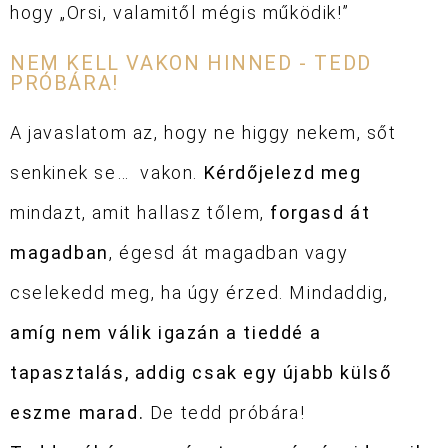
hogy „Orsi, valamitől mégis működik!”
NEM KELL VAKON HINNED - TEDD
PRÓBÁRA!
A javaslatom az, hogy ne higgy nekem, sőt
senkinek se… vakon.
Kérdőjelezd meg
mindazt, amit hallasz tőlem,
forgasd át
magadban
, égesd át magadban vagy
cselekedd meg, ha úgy érzed. Mindaddig,
amíg nem válik igazán a tieddé a
tapasztalás, addig csak egy újabb külső
eszme marad.
De tedd próbára!