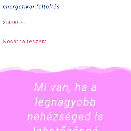
energetikai feltöltés
25000
Ft
Kosárba teszem
Mi van, ha a
legnagyobb
nehézséged is