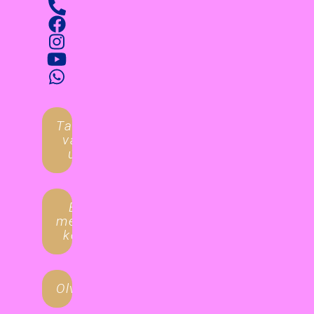
Tanulnál
valami
újat?
Egyéni
megoldást
keresel?
Olvasgatnál?