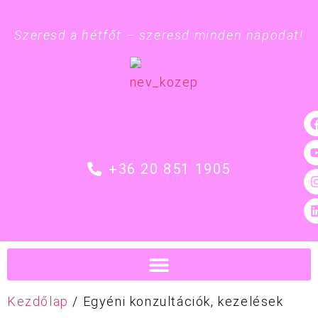
Szeresd a hétfőt – szeresd minden napodat!
+36 20 851 1905
Kezdőlap
/ Egyéni konzultációk, kezelések