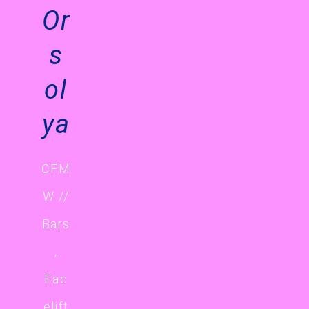
Or
s
ol
ya
CFM
W //
Bars
,
Fac
elift