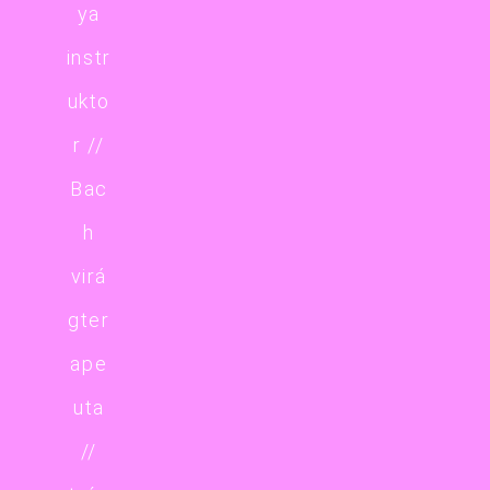
ya
instr
ukto
r //
Bac
h
virá
gter
ape
uta
//