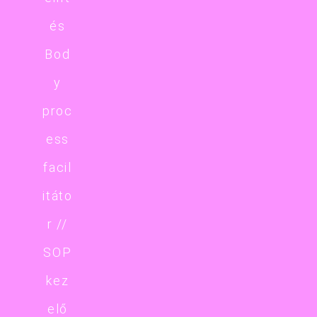
és
Bod
y
proc
ess
facil
itáto
r //
SOP
kez
elő