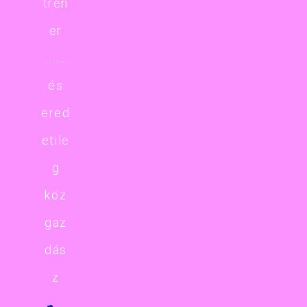
trén
er
........
és
ered
etile
g
köz
gaz
dás
z