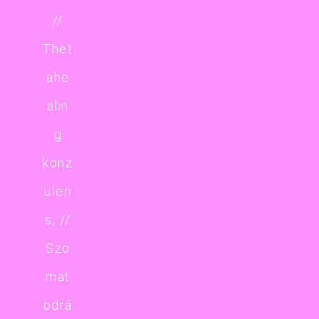
//
Thet
ahe
alin
g
konz
ulen
s, //
Szo
mat
odrá