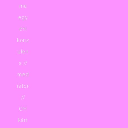
ma
egy
éni
konz
ulen
s //
med
iátor
//
OH
kárt