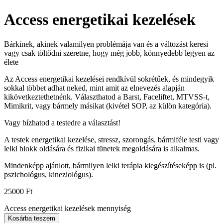
Access energetikai kezelések
Bárkinek, akinek valamilyen problémája van és a változást keresi
vagy csak töltődni szeretne, hogy még jobb, könnyedebb legyen az
élete
Az Access energetikai kezelései rendkívül sokrétűek, és mindegyik
sokkal többet adhat neked, mint amit az elnevezés alapján
kikövetkeztethetnénk. Választhatod a Barst, Faceliftet, MTVSS-t,
Mimikrit, vagy bármely másikat (kivétel SOP, az külön kategória).
Vagy bízhatod a testedre a választást!
A testek energetikai kezelése, stressz, szorongás, bármiféle testi vagy
lelki blokk oldására és fizikai tünetek megoldására is alkalmas.
Mindenképp ajánlott, bármilyen lelki terápia kiegészítéseképp is (pl.
pszichológus, kineziológus).
25000
Ft
Access energetikai kezelések mennyiség
Kosárba teszem