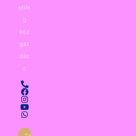
etile
g
köz
gaz
dás
z
Tanulnál