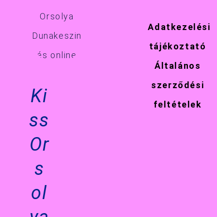
Adatkezelési
tájékoztató
Általános
szerződési
Ki
feltételek
ss
Or
s
ol
ya