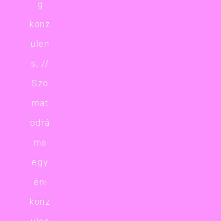
g
konz
ulen
s, //
Szo
mat
odrá
ma
egy
éni
konz