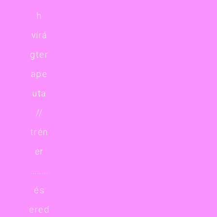
h
virá
gter
ape
uta
//
trén
er
........
és
ered