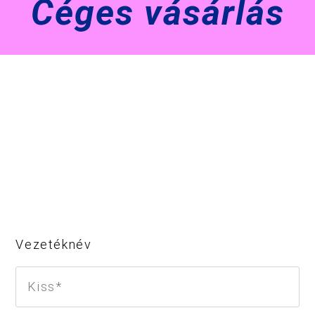
Céges vásárlás
Vezetéknév