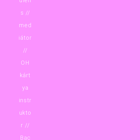
ulen
s //
med
iátor
//
OH
kárt
ya
instr
ukto
r //
Bac