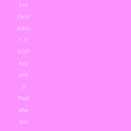
ess
facil
itáto
r //
SOP
kez
elő
//
Thet
ahe
alin